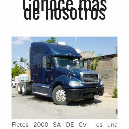
Conoce más
de nosotros
FACTURACION
CONTACTO
Fletes 2000 SA DE CV es una